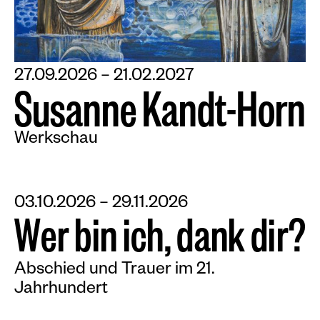
27.09.2026 – 21.02.2027
S
u
s
a
n
n
e
K
a
n
d
t
-
H
o
r
n
Werkschau
03.10.2026 – 29.11.2026
W
e
r
b
i
n
i
c
h
,
d
a
n
k
d
i
r
?
Abschied und Trauer im 21.
Jahrhundert