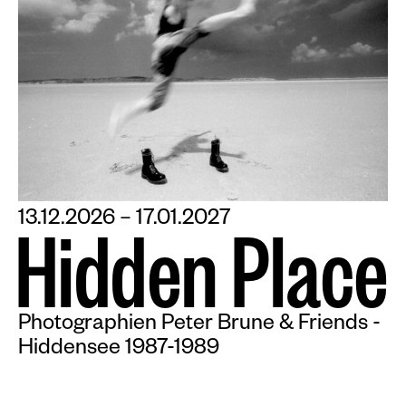
13.12.2026 – 17.01.2027
H
i
d
d
e
n
P
l
a
c
e
Photographien Peter Brune & Friends -
Hiddensee 1987-1989