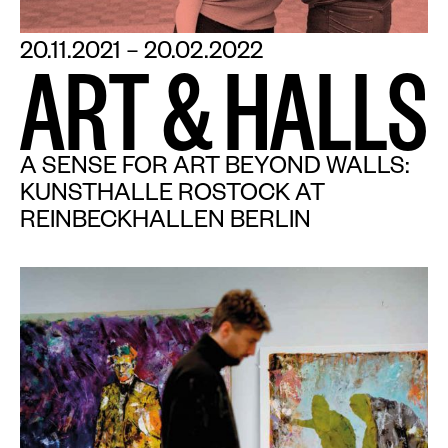
Plakate
20.11.2021 – 20.02.2022
Sondereditionen
A
R
T
&
H
A
L
L
S
Editionen
Merchandise
A SENSE FOR ART BEYOND WALLS:
KUNSTHALLE ROSTOCK AT
REINBECKHALLEN BERLIN