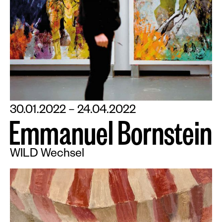
30.01.2022 – 24.04.2022
E
m
m
a
n
u
e
l
B
o
r
n
s
t
e
i
n
WILD Wechsel