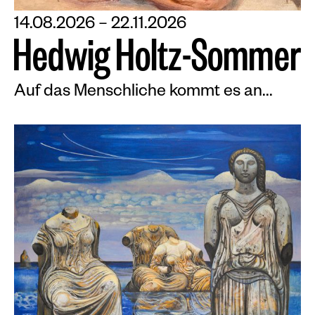
14.08.2026 – 22.11.2026
H
e
d
w
i
g
H
o
l
t
z
-
S
o
m
m
e
r
Auf das Menschliche kommt es an...