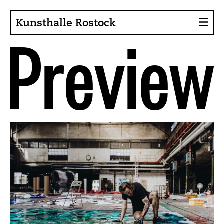
Kunsthalle Rostock
P
r
e
v
i
e
w
About the Art Hall
Collection
Contact persons
Sponsors, Projects
Presse
Café, Bistro
Current issues
News