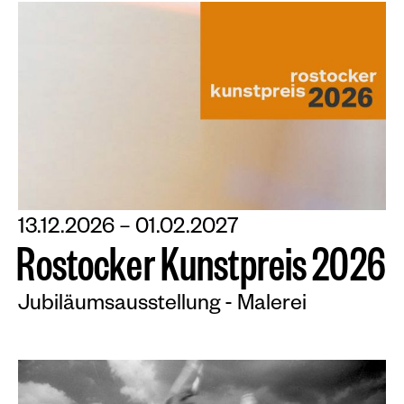
13.12.2026 – 01.02.2027
R
o
s
t
o
c
k
e
r
K
u
n
s
t
p
r
e
i
s
2
0
2
6
Jubiläumsausstellung - Malerei