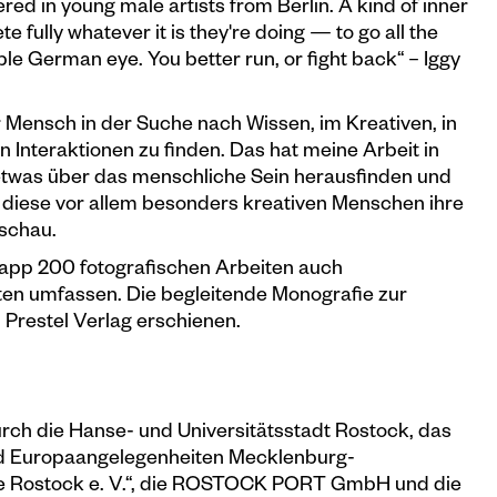
red in young male artists from Berlin. A kind of inner
fully whatever it is they're doing — to go all the
ble German eye. You better run, or fight back“ – Iggy
r Mensch in der Suche nach Wissen, im Kreativen, in
Interaktionen zu finden. Das hat meine Arbeit in
 etwas über das menschliche Sein herausfinden und
diese vor allem besonders kreativen Menschen ihre
kschau.
app 200 fotografischen Arbeiten auch
ten umfassen. Die begleitende Monografie zur
 Prestel Verlag erschienen.
rch die Hanse- und Universitätsstadt Rostock, das
und Europaangelegenheiten Mecklenburg-
le Rostock e. V.“, die ROSTOCK PORT GmbH und die