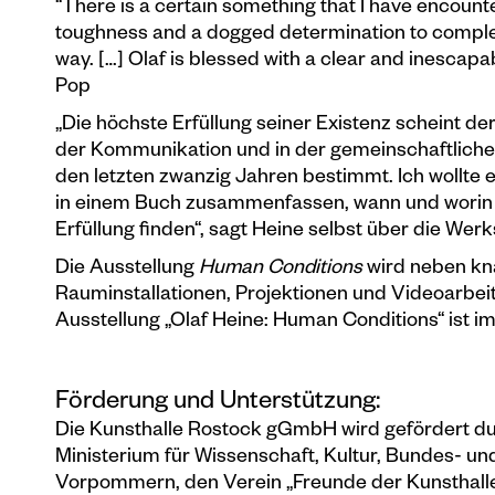
“There is a certain something that I have encounte
toughness and a dogged determination to complete 
way. […] Olaf is blessed with a clear and inescapa
Pop
„Die höchste Erfüllung seiner Existenz scheint de
der Kommunikation und in der gemeinschaftlichen 
den letzten zwanzig Jahren bestimmt. Ich wollte
in einem Buch zusammenfassen, wann und worin 
Erfüllung finden“, sagt Heine selbst über die Wer
Die Ausstellung
Human Conditions
wird neben kn
Rauminstallationen, Projektionen und Videoarbei
Ausstellung „Olaf Heine: Human Conditions“ ist im
Förderung und Unterstützung:
Die Kunsthalle Rostock gGmbH wird gefördert du
Ministerium für Wissenschaft, Kultur, Bundes- 
Vorpommern, den Verein „Freunde der Kunsthal