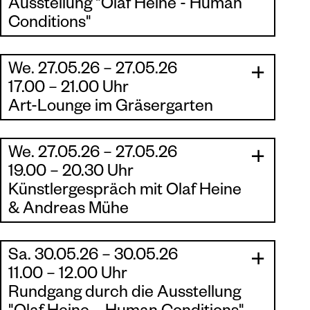
Ausstellung "Olaf Heine - Human
Conditions"
Der Rundgang ist im Eintritt inklusive.
We. 27.05.26 – 27.05.26
|
|
17.00 – 21.00 Uhr
Art-Lounge im Gräsergarten
Music, Drinks & Snacks im Gräsergarten der
Kunsthalle Rostock
We. 27.05.26 – 27.05.26
|
|
19.00 – 20.30 Uhr
Besuch der Ausstellung Olaf Heine – Human
Künstlergespräch mit Olaf Heine
Conditions bis 21 Uhr möglich,
& Andreas Mühe
Speedrundgang um 17.30 Uhr! Teilnahme am
Künstler-Talk im Eintrittspreis inbegriffen
Olaf Heine und Andreas Mühe im
Künstlergespräch zur Ausstellung Human
Sa. 30.05.26 – 30.05.26
Eintritt Art-Lounge im Gräsergarten | frei
|
Conditions. Olaf Heine und Andreas Mühe
|
11.00 – 12.00 Uhr
Eintritt Ausstellung, Speedrundgang &
haben im Feld der Fotografie ihre je eigenen
Künstler-Talk | 10 Euro pro Person
Rundgang durch die Ausstellung
Bildsprachen entwickelt, die sich mit dem