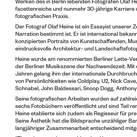
Werken des in Berlin lebenden Fotografen Olaf He
facettenreiche und nunmehr 30-jährige Karriere 
fotografischen Praxis.
Der Fotograf Olaf Heine ist ein Essayist unserer
Narration bestimmt ist. Er ist international bekan
konzipierten Portraits von Kunstschaffenden, Mus
eindrucksvolle Architektur- und Landschaftsfotog
Heine wurde am renommierten Berliner Lette-Vere
der Berliner Musikszene der Nachwendezeit. Mit
Jahren gelang ihm der internationale Durchbruch.
von Persönlichkeiten wie Coldplay, U2, Nick Cave, C
Schnabel, John Baldessari, Snoop Dogg, Anthony 
Seine fotografischen Arbeiten wurden auf zahlrei
sechs Fotobüchern veröffentlicht und sind Teil r
Heine etablierte sich zudem als Regisseur für pr
Seine Ästhetik hat die Bildsprache unzähliger B
langjähriger Zusammenarbeit entscheidend mitg