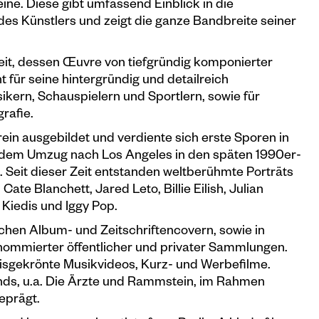
ine. Diese gibt umfassend Einblick in die
des Künstlers und zeigt die ganze Bandbreite seiner
 Zeit, dessen Œuvre von tiefgründig komponierter
nt für seine hintergründig und detailreich
ikern, Schauspielern und Sportlern, sowie für
rafie.
in ausgebildet und verdiente sich erste Sporen in
 dem Umzug nach Los Angeles in den späten 1990er-
 Seit dieser Zeit entstanden weltberühmte Porträts
ate Blanchett, Jared Leto, Billie Eilish, Julian
Kiedis und Iggy Pop.
chen Album- und Zeitschriftencovern, sowie in
enommierter öffentlicher und privater Sammlungen.
eisgekrönte Musikvideos, Kurz- und Werbefilme.
ands, u.a. Die Ärzte und Rammstein, im Rahmen
eprägt.