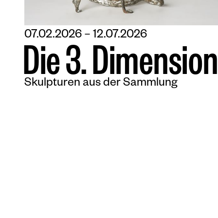
07.02.2026 – 12.07.2026
D
i
e
3
.
D
i
m
e
n
s
i
o
n
Skulpturen aus der Sammlung