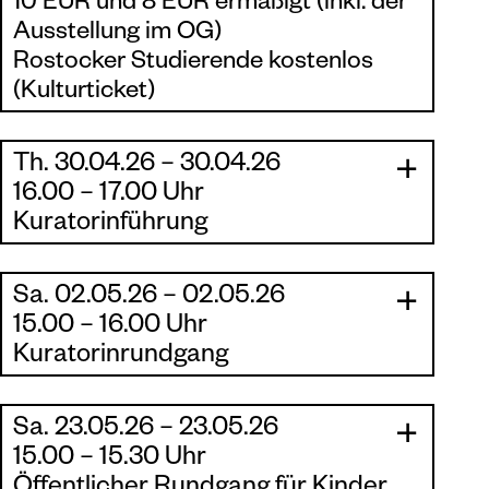
10 EUR und 8 EUR ermäßigt (inkl. der
Ausstellung im OG)
Rostocker Studierende kostenlos
(Kulturticket)
Th. 30.04.26 – 30.04.26
|
|
16.00 – 17.00 Uhr
Kuratorinführung
mit Melanie Ohst durch die Ausstellung
Wolfgang Mattheuer – Auf Reisen /
Sa. 02.05.26 – 02.05.26
|
Zeichnungen 1941 - 2002
|
15.00 – 16.00 Uhr
Kuratorinrundgang
Die Führung ist im Eintritt inklusive.
durch die Ausstellung
Wolfgang Mattheuer -
Auf Reisen
mit der KuratorinMelanie Ohst.
Sa. 23.05.26 – 23.05.26
|
|
15.00 – 15.30 Uhr
Der Rundgang ist im Eintritt inklusive.