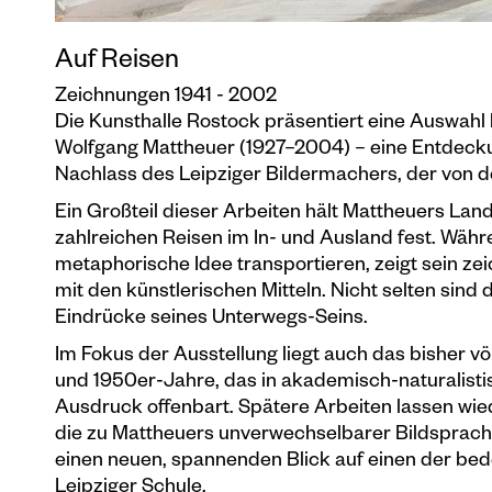
Auf Reisen
Zeichnungen 1941 - 2002
Die Kunsthalle Rostock präsentiert eine Auswahl 
Wolfgang Mattheuer (1927–2004) – eine Entdeck
Nachlass des Leipziger Bildermachers, der von de
Ein Großteil dieser Arbeiten hält Mattheuers La
zahlreichen Reisen im In- und Ausland fest. Währ
metaphorische Idee transportieren, zeigt sein z
mit den künstlerischen Mitteln. Nicht selten sin
Eindrücke seines Unterwegs-Seins.
Im Fokus der Ausstellung liegt auch das bisher v
und 1950er-Jahre, das in akademisch-naturalist
Ausdruck offenbart. Spätere Arbeiten lassen wi
die zu Mattheuers unverwechselbarer Bildsprache 
einen neuen, spannenden Blick auf einen der be
Leipziger Schule.