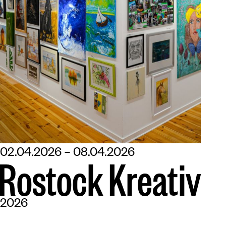
„Bei Anruf Kultur“.
Die Führung richtet sich an alle Menschen, die
die Ausstellung nicht visuell oder live vor Ort
erleben können.
Sie werden begleitet durch Naomi Bergmann.
02.04.2026 – 08.04.2026
R
o
s
t
o
c
k
K
r
e
a
t
i
v
2026