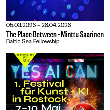
05.03.2026 – 26.04.2026
T
h
e
P
l
a
c
e
B
e
t
w
e
e
n
-
M
i
n
t
t
u
S
a
a
r
i
n
e
n
Baltic Sea Fellowship