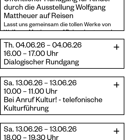
Öffentlicher Rundgang für Kinder
durch die Ausstellung Wolfgang
Mattheuer auf Reisen
Lasst uns gemeinsam die tollen Werke von
Wolfgang Mattheuer auf Reisen bestaunen!
Kindgerecht erklärt erkunden wir die
Th. 04.06.26 – 04.06.26
Ausstellung.
|
|
16.00 – 17.00 Uhr
Dialogischer Rundgang
Der Rundgang ist kostenfrei.
(zzgl. Eintrittsgebühr ab 16 Jahren)
Mit Melanie Ohst, Kuratorin der Ausstellung,
sowie Stefanie Michels, Galerie Schwind,
Sa. 13.06.26 – 13.06.26
Altersempfehlung: ab 5 Jahren
|
durch die Ausstellung
Wolfgang Mattheuer -
|
10.00 – 11.00 Uhr
Ohne Anmeldung
Auf Reisen
.
Bei Anruf Kultur! - telefonische
Kulturführung
Wolfgang Mattheuer – Auf Reisen
Eine Hör-Reise durch die Ausstellung
Sa. 13.06.26 – 13.06.26
|
|
18.00 – 19.30 Uhr