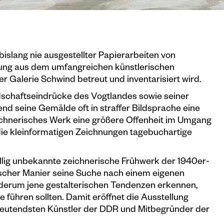
bislang nie ausgestellter Papierarbeiten von
ung aus dem umfangreichen künstlerischen
r Galerie Schwind betreut und inventarisiert wird.
ndschaftseindrücke des Vogtlandes sowie seiner
end seine Gemälde oft in straffer Bildsprache eine
eichnerisches Werk eine größere Offenheit im Umgang
d die kleinformatigen Zeichnungen tagebuchartige
öllig unbekannte zeichnerische Frühwerk der 1940er-
ischer Manier seine Suche nach einem eigenen
ederum jene gestalterischen Tendenzen erkennen,
führen sollten. Damit eröffnet die Ausstellung
deutendsten Künstler der DDR und Mitbegründer der