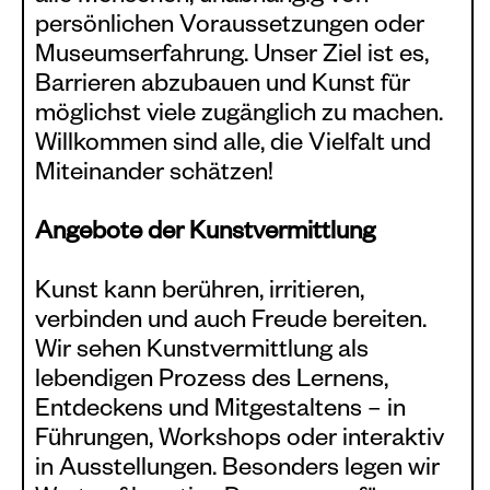
Events calendar
persönlichen Voraussetzungen oder
Museumserfahrung. Unser Ziel ist es,
Information
Barrieren abzubauen und Kunst für
Visit
möglichst viele zugänglich zu machen.
Willkommen sind alle, die Vielfalt und
Programm
Miteinander schätzen!
Kunstvermittlung &
Museumspädagogik
Angebote der Kunstvermittlung
Exhibitions
Kunst kann berühren, irritieren,
Current
verbinden und auch Freude bereiten.
Preview
Wir sehen Kunstvermittlung als
lebendigen Prozess des Lernens,
Archive
Entdeckens und Mitgestaltens – in
Führungen, Workshops oder interaktiv
Shop
in Ausstellungen. Besonders legen wir
Kataloge