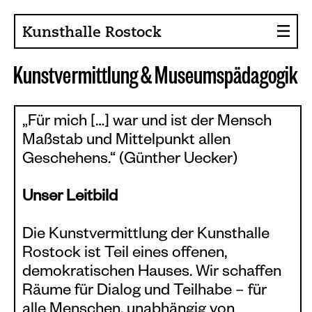
Kunsthalle Rostock
K
u
n
s
t
v
e
r
m
i
t
t
l
u
n
g
&
M
u
s
e
u
m
s
p
ä
d
a
g
o
g
i
k
About the Art Hall
Collection
„Für mich […] war und ist der Mensch
Maßstab und Mittelpunkt allen
Contact persons
Geschehens.“ (Günther Uecker)
Sponsors, Projects
Unser Leitbild
Presse
Café, Bistro
Die Kunstvermittlung der Kunsthalle
Rostock ist Teil eines offenen,
Current issues
demokratischen Hauses. Wir schaffen
News
Räume für Dialog und Teilhabe – für
alle Menschen, unabhängig von