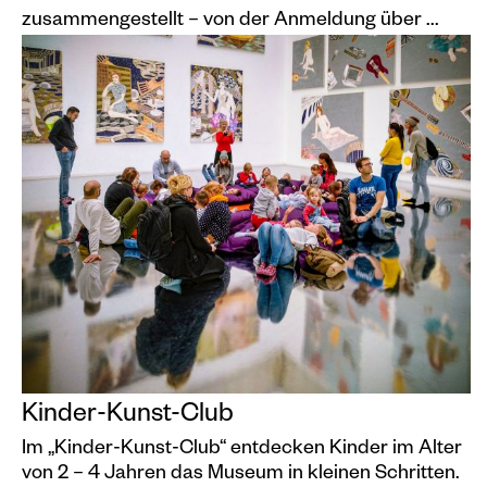
Ausweichmöglichkeit.
Altersempfehlung: ab 12 Jahre
zusammengestellt – von der Anmeldung über ...
Treffpunkt: Kassenbereich
Teilnahmegebühr: 10 Euro pro Person
Personenanzahl begrenzt, Anmeldungen bitte
an naomi.bergmann@kh-rostock.de
Zusatzinfo: Bei Regen haben wir auch eine gute
Ausweichmöglichkeit.
Kinder-Kunst-Club
Im „Kinder-Kunst-Club“ entdecken Kinder im Alter
von 2 – 4 Jahren das Museum in kleinen Schritten.