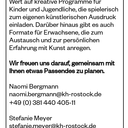
Wert auf kreative Programme für
Plakate
Kinder und Jugendliche, die spielerisch
zum eigenen künstlerischen Ausdruck
Sondereditionen
einladen. Darüber hinaus gibt es auch
Editionen
Formate für Erwachsene, die zum
Austausch und zur persönlichen
Merchandise
Erfahrung mit Kunst anregen.
Wir freuen uns darauf, gemeinsam mit
Ihnen etwas Passendes zu planen.
Naomi Bergmann
naomi.bergmann@kh-rostock.de
+49 (0) 381 440 405-11
Stefanie Meyer
stefanie.meyer@kh-rostock.de