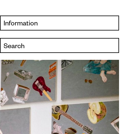
Information
Visit
Search
Programm
Kunstvermittlung &
Museumspädagogik