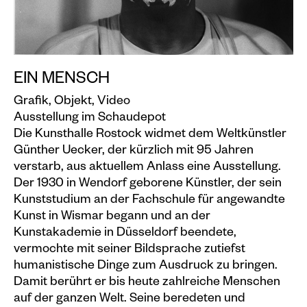
Events calendar
Information
Visit
EIN MENSCH
Programm
Grafik, Objekt, Video
Ausstellung im Schaudepot
Kunstvermittlung &
Die Kunsthalle Rostock widmet dem Weltkünstler
Museumspädagogik
Günther Uecker, der kürzlich mit 95 Jahren
Exhibitions
verstarb, aus aktuellem Anlass eine Ausstellung.
Current
Der 1930 in Wendorf geborene Künstler, der sein
Kunststudium an der Fachschule für angewandte
Preview
Kunst in Wismar begann und an der
Kunstakademie in Düsseldorf beendete,
Archive
vermochte mit seiner Bildsprache zutiefst
humanistische Dinge zum Ausdruck zu bringen.
Shop
Damit berührt er bis heute zahlreiche Menschen
auf der ganzen Welt. Seine beredeten und
Kataloge