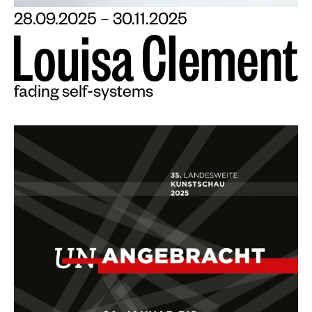
28.09.2025 – 30.11.2025
L
o
u
i
s
a
C
l
e
m
e
n
t
fading self-systems