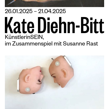
26.01.2025 – 21.04.2025
K
a
t
e
D
i
e
h
n
-
B
i
t
t
KünstlerinSEIN,
im Zusammenspiel mit Susanne Rast