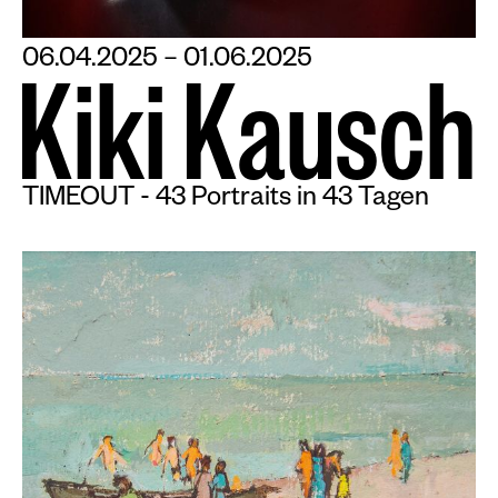
06.04.2025 – 01.06.2025
K
i
k
i
K
a
u
s
c
h
TIMEOUT - 43 Portraits in 43 Tagen