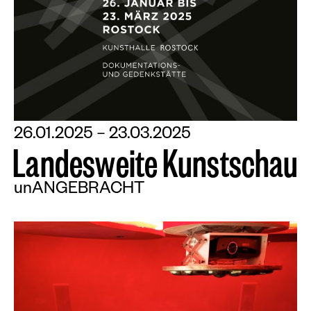
26.01.2025 – 23.03.2025
L
a
n
d
e
s
w
e
i
t
e
K
u
n
s
t
s
c
h
a
u
unANGEBRACHT