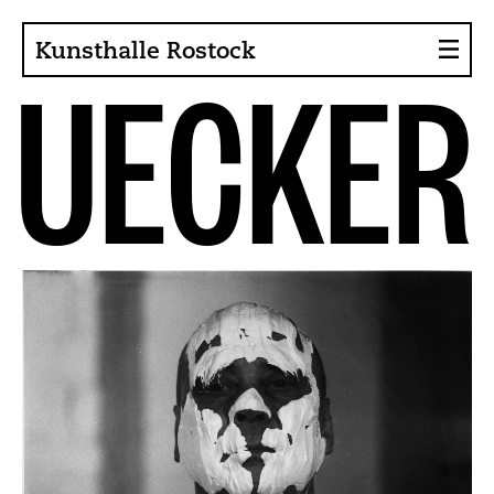
Kunsthalle Rostock
U
E
C
K
E
R
About the Art Hall
Collection
Contact persons
Sponsors, Projects
Presse
Café, Bistro
Current issues
News