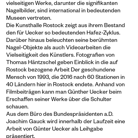
vielseitigen Werke, darunter die signifikanten
Plakate
Nagelbilder, sind international in bedeutenden
Museen vertreten.
Sondereditionen
Die Kunsthalle Rostock zeigt aus ihrem Bestand
Editionen
den für Uecker so bedeutenden Hafez-Zyklus.
Darüber hinaus beleuchten seine berühmten
Merchandise
Nagel-Objekte als auch Videoarbeiten die
Vielseitigkeit des Künstlers. Fotografien von
Thomas Häntzschel geben Einblick in die auf
Rostock bezogene Arbeit Der geschundene
Mensch von 1993, die 2016 nach 60 Stationen in
40 Ländern hier in Rostock endete. Anhand von
Filmbeiträgen kann man Günther Uecker beim
Erschaffen seiner Werke über die Schulter
schauen.
Aus dem Büro des Bundespräsidenten a.D.
Joachim Gauck wird innerhalb der Laufzeit eine
Arbeit von Günter Uecker als Leihgabe
präsentiert.