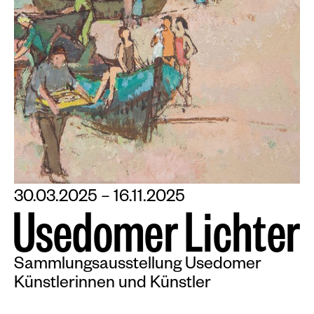
30.03.2025 – 16.11.2025
U
s
e
d
o
m
e
r
L
i
c
h
t
e
r
Sammlungsausstellung Usedomer
Künstlerinnen und Künstler