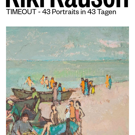
K
i
k
i
K
a
u
s
c
h
TIMEOUT - 43 Portraits in 43 Tagen