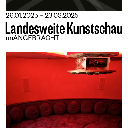
26.01.2025 – 23.03.2025
L
a
n
d
e
s
w
e
i
t
e
K
u
n
s
t
s
c
h
a
u
unANGEBRACHT