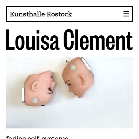
Kunsthalle Rostock
L
o
u
i
s
a
C
l
e
m
e
n
t
About the Art Hall
Collection
Contact persons
Sponsors, Projects
Presse
Café, Bistro
Current issues
News