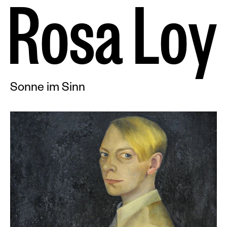
R
o
s
a
L
o
y
Sonne im Sinn