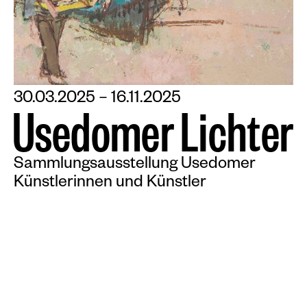
30.03.2025 – 16.11.2025
U
s
e
d
o
m
e
r
L
i
c
h
t
e
r
Sammlungsausstellung Usedomer
Künstlerinnen und Künstler