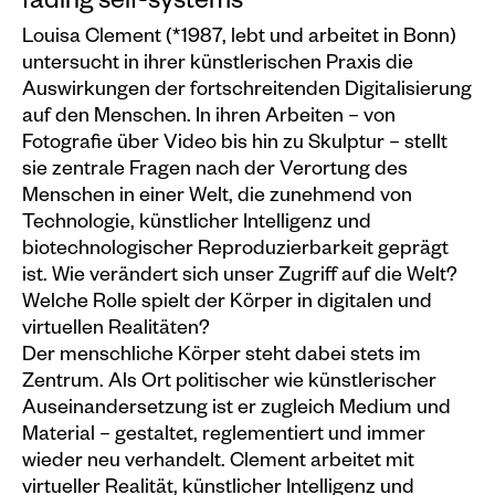
fading self-systems
Events calendar
Louisa Clement (*1987, lebt und arbeitet in Bonn)
untersucht in ihrer künstlerischen Praxis die
Information
Auswirkungen der fortschreitenden Digitalisierung
Visit
auf den Menschen. In ihren Arbeiten – von
Fotografie über Video bis hin zu Skulptur – stellt
Programm
sie zentrale Fragen nach der Verortung des
Kunstvermittlung &
Menschen in einer Welt, die zunehmend von
Technologie, künstlicher Intelligenz und
Museumspädagogik
biotechnologischer Reproduzierbarkeit geprägt
Exhibitions
ist. Wie verändert sich unser Zugriff auf die Welt?
Current
Welche Rolle spielt der Körper in digitalen und
virtuellen Realitäten?
Preview
Der menschliche Körper steht dabei stets im
Zentrum. Als Ort politischer wie künstlerischer
Archive
Auseinandersetzung ist er zugleich Medium und
Material – gestaltet, reglementiert und immer
Shop
wieder neu verhandelt. Clement arbeitet mit
Kataloge
virtueller Realität, künstlicher Intelligenz und