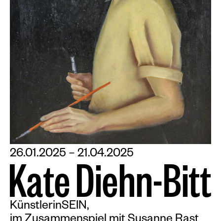
26.01.2025 – 21.04.2025
K
a
t
e
D
i
e
h
n
-
B
i
t
t
KünstlerinSEIN,
im Zusammenspiel mit Susanne Rast