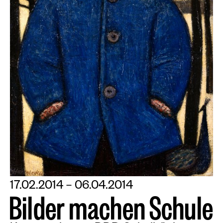
17.02.2014 – 06.04.2014
B
i
l
d
e
r
m
a
c
h
e
n
S
c
h
u
l
e