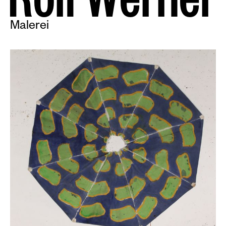
R
o
l
f
W
e
r
n
e
r
Malerei