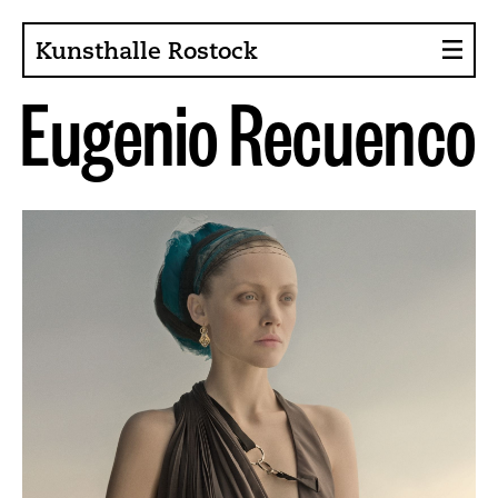
Kunsthalle Rostock
E
u
g
e
n
i
o
R
e
c
u
e
n
c
o
About the Art Hall
Collection
Contact persons
Sponsors, Projects
Presse
Café, Bistro
Current issues
News