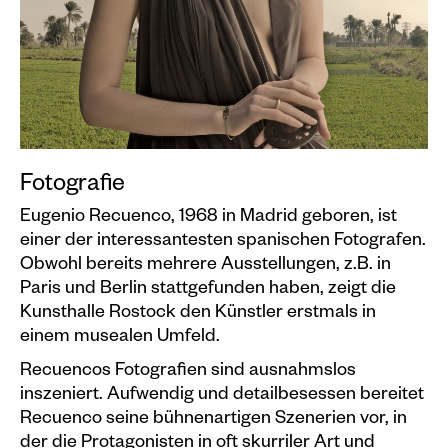
Events calendar
Information
Visit
Programm
Kunstvermittlung &
Fotografie
Museumspädagogik
Eugenio Recuenco, 1968 in Madrid geboren, ist
Exhibitions
einer der interessantesten spanischen Fotografen.
Obwohl bereits mehrere Ausstellungen, z.B. in
Current
Paris und Berlin stattgefunden haben, zeigt die
Preview
Kunsthalle Rostock den Künstler erstmals in
einem musealen Umfeld.
Archive
Recuencos Fotografien sind ausnahmslos
inszeniert. Aufwendig und detailbesessen bereitet
Shop
Recuenco seine bühnenartigen Szenerien vor, in
Kataloge
der die Protagonisten in oft skurriler Art und