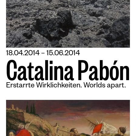
18.04.2014 – 15.06.2014
C
a
t
a
l
i
n
a
P
a
b
ó
n
Erstarrte Wirklichkeiten. Worlds apart.