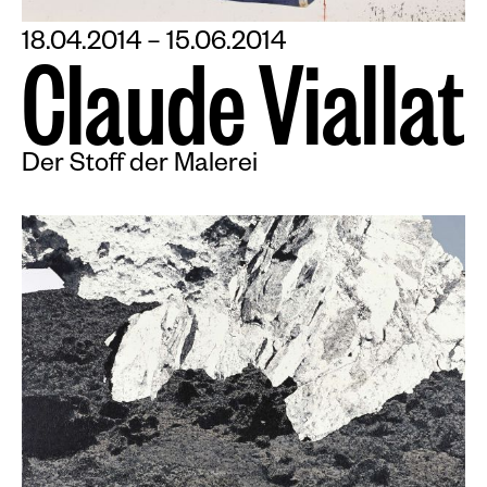
18.04.2014 – 15.06.2014
C
l
a
u
d
e
V
i
a
l
l
a
t
Der Stoff der Malerei