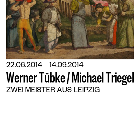
22.06.2014 – 14.09.2014
W
e
r
n
e
r
T
ü
b
k
e
/
M
i
c
h
a
e
l
T
r
i
e
g
e
l
ZWEI MEISTER AUS LEIPZIG