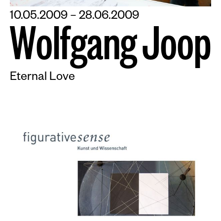
10.05.2009 – 28.06.2009
W
o
l
f
g
a
n
g
J
o
o
p
Eternal Love