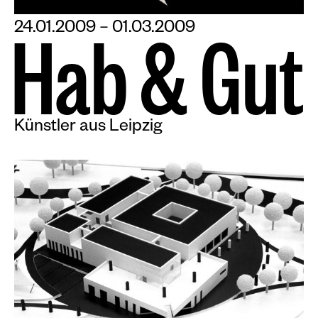
24.01.2009 – 01.03.2009
H
a
b
&
G
u
t
Künstler aus Leipzig