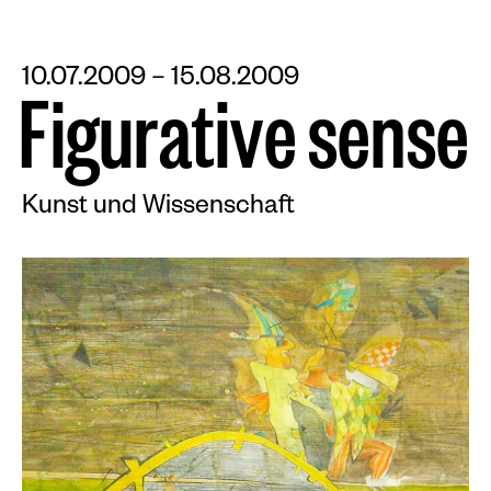
10.07.2009 – 15.08.2009
F
i
g
u
r
a
t
i
v
e
s
e
n
s
e
Kunst und Wissenschaft