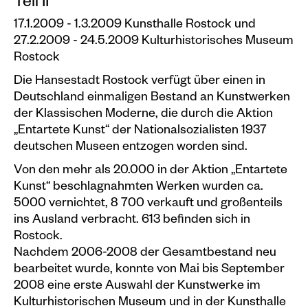
Teil II
Events calendar
17.1.2009 - 1.3.2009 Kunsthalle Rostock und
Information
27.2.2009 - 24.5.2009 Kulturhistorisches Museum
Rostock
Visit
Die Hansestadt Rostock verfügt über einen in
Programm
Deutschland einmaligen Bestand an Kunstwerken
der Klassischen Moderne, die durch die Aktion
Kunstvermittlung &
„Entartete Kunst“ der Nationalsozialisten 1937
Museumspädagogik
deutschen Museen entzogen worden sind.
Exhibitions
Von den mehr als 20.000 in der Aktion „Entartete
Current
Kunst“ beschlagnahmten Werken wurden ca.
5000 vernichtet, 8 700 verkauft und großenteils
Preview
ins Ausland verbracht. 613 befinden sich in
Rostock.
Archive
Nachdem 2006-2008 der Gesamtbestand neu
bearbeitet wurde, konnte von Mai bis September
Shop
2008 eine erste Auswahl der Kunstwerke im
Kulturhistorischen Museum und in der Kunsthalle
Kataloge