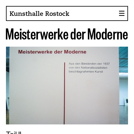
Kunsthalle Rostock
M
e
i
s
t
e
r
w
e
r
k
e
d
e
r
M
o
d
e
r
n
e
About the Art Hall
Collection
Contact persons
Sponsors, Projects
Presse
Café, Bistro
Current issues
News