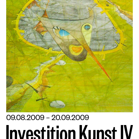
09.08.2009 – 20.09.2009
I
n
v
e
s
t
i
t
i
o
n
K
u
n
s
t
I
V