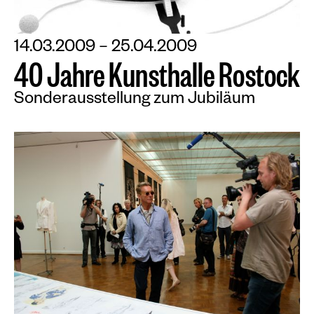
14.03.2009 – 25.04.2009
4
0
J
a
h
r
e
K
u
n
s
t
h
a
l
l
e
R
o
s
t
o
c
k
Sonderausstellung zum Jubiläum