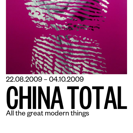
22.08.2009 – 04.10.2009
C
H
I
N
A
T
O
T
A
L
All the great modern things