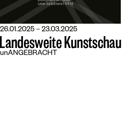
26.01.2025 – 23.03.2025
L
a
n
d
e
s
w
e
i
t
e
K
u
n
s
t
s
c
h
a
u
unANGEBRACHT