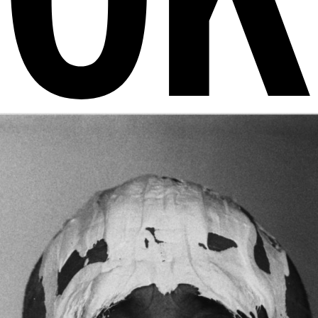
E
C
K