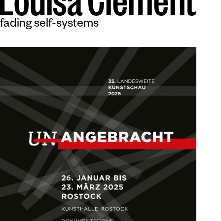
L
o
u
i
s
a
C
l
e
m
e
n
t
fading self-systems