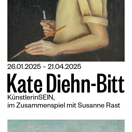
26.01.2025 – 21.04.2025
K
a
t
e
D
i
e
h
n
-
B
i
t
t
KünstlerinSEIN,
im Zusammenspiel mit Susanne Rast